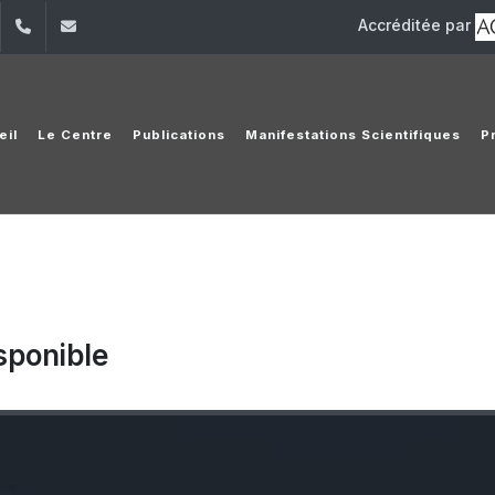
Accréditée par
dIn
YouTube
+961 (1) 421 406
cedroma@usj.edu.lb
eil
Le Centre
Publications
Manifestations Scientifiques
P
sponible