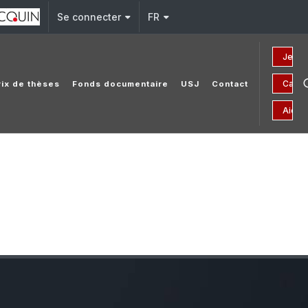
Se connecter
FR
Je fai
Campa
rix de thèses
Fonds documentaire
USJ
Contact
Aides