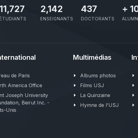
11,727
2,142
437
+
1
ÉTUDIANTS
ENSEIGNANTS
DOCTORANTS
ALUMN
nternational
Multimédias
In
eau de Paris
Albums photos
th America Office
Films USJ
nt Joseph University
La Quinzaine
ndation, Beirut Inc. -
Hymne de l'USJ
ts-Unis