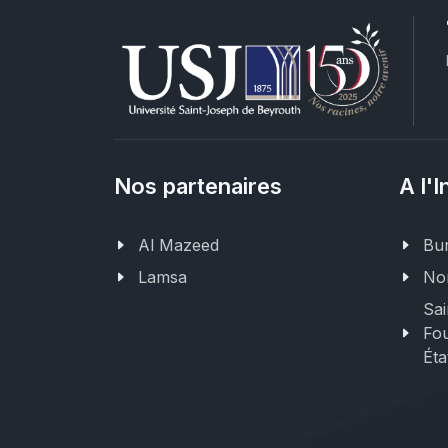
Nos partenaires
A l'I
Al Mazeed
Bur
Lamsa
Nor
Sai
Fou
Éta