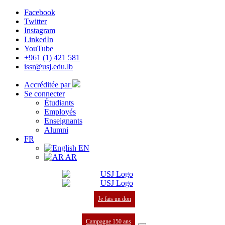
Facebook
Twitter
Instagram
LinkedIn
YouTube
+961 (1) 421 581
issr@usj.edu.lb
Accréditée par
Se connecter
Étudiants
Employés
Enseignants
Alumni
FR
EN
AR
Je fais un don
Campagne 150 ans