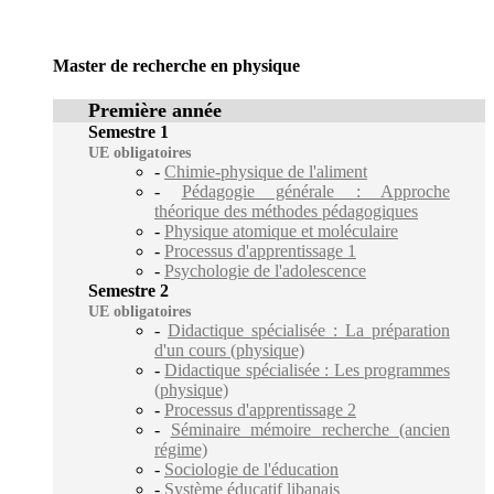
Master de recherche en physique
Première année
Semestre 1
UE obligatoires
-
Chimie-physique de l'aliment
-
Pédagogie générale : Approche
théorique des méthodes pédagogiques
-
Physique atomique et moléculaire
-
Processus d'apprentissage 1
-
Psychologie de l'adolescence
Semestre 2
UE obligatoires
-
Didactique spécialisée : La préparation
d'un cours (physique)
-
Didactique spécialisée : Les programmes
(physique)
-
Processus d'apprentissage 2
-
Séminaire mémoire recherche (ancien
régime)
-
Sociologie de l'éducation
-
Système éducatif libanais