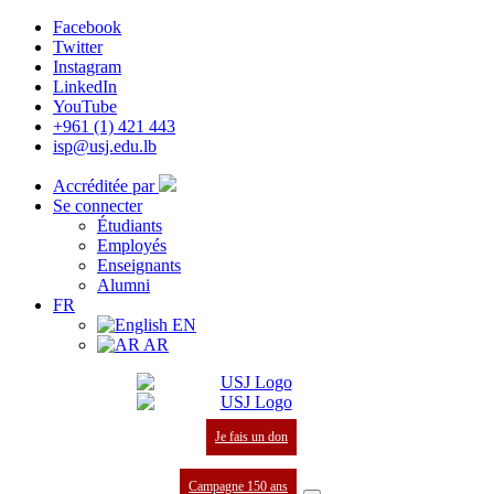
Facebook
Twitter
Instagram
LinkedIn
YouTube
+961 (1) 421 443
isp@usj.edu.lb
Accréditée par
Se connecter
Étudiants
Employés
Enseignants
Alumni
FR
EN
AR
Je fais un don
Campagne 150 ans