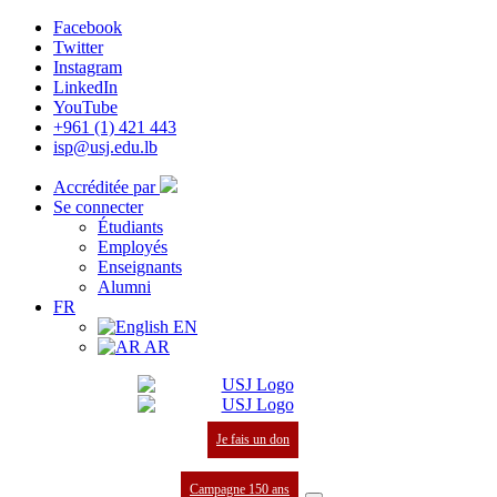
Facebook
Twitter
Instagram
LinkedIn
YouTube
+961 (1) 421 443
isp@usj.edu.lb
Accréditée par
Se connecter
Étudiants
Employés
Enseignants
Alumni
FR
EN
AR
Je fais un don
Campagne 150 ans