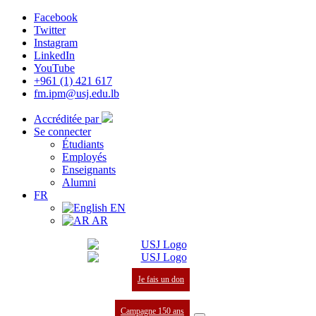
Facebook
Twitter
Instagram
LinkedIn
YouTube
+961 (1) 421 617
fm.ipm@usj.edu.lb
Accréditée par
Se connecter
Étudiants
Employés
Enseignants
Alumni
FR
EN
AR
Je fais un don
Campagne 150 ans