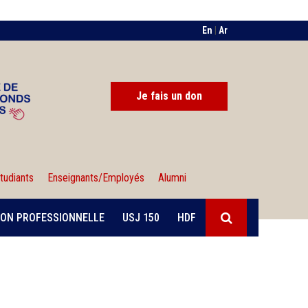
En
|
Ar
Je fais un don
tudiants
Enseignants/Employés
Alumni
ON PROFESSIONNELLE
USJ 150
HDF