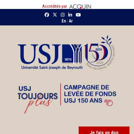
Accréditée par
En
|
Ar
Je fais un don