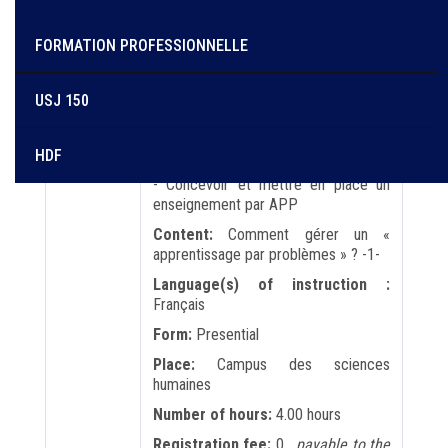
FORMATION PROFESSIONNELLE
Objective:
Les participants seront
USJ 150
capables de :
- S’approprier les bases
pédagogiques de l’apprentissage par
HDF
problèmes (APP)
- Concevoir et mettre en place un
enseignement par APP
Content:
Comment gérer un «
apprentissage par problèmes » ? -1-
Language(s) of instruction :
Français
Form:
Presential
Place:
Campus des sciences
humaines
Number of hours:
4.00 hours
Registration fee:
0
payable to the