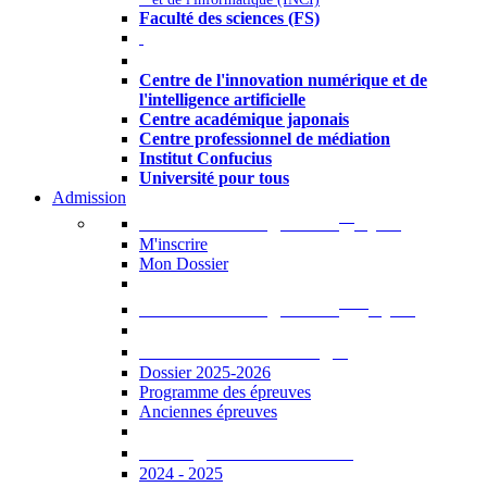
Faculté des sciences (FS)
Autres
Centre de l'innovation numérique et de
l'intelligence artificielle
Centre académique japonais
Centre professionnel de médiation
Institut Confucius
Université pour tous
Admission
er
Admission en ligne au 1
cycle
M'inscrire
Mon Dossier
ème
Admission en ligne au 2
cycle
Documents à télécharger
Dossier 2025-2026
Programme des épreuves
Anciennes épreuves
Catalogue des formations
2024 - 2025