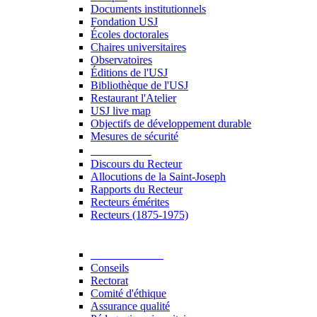
Documents institutionnels
Fondation USJ
Écoles doctorales
Chaires universitaires
Observatoires
Éditions de l'USJ
Bibliothèque de l'USJ
Restaurant l'Atelier
USJ live map
Objectifs de développement durable
Mesures de sécurité
Le Recteur
Discours du Recteur
Allocutions de la Saint-Joseph
Rapports du Recteur
Recteurs émérites
Recteurs (1875-1975)
Gouvernance
Conseils
Rectorat
Comité d'éthique
Assurance qualité