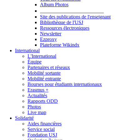
Album Photos
Publications et Ressources
Site des publications de l'enseignant
Bibliothèque de l'USJ
Ressources électroniques
Newsletter
Ezproxy
Plateforme Wikindx
International
L'International
Équipe
Partenaires et réseaux
Mobilité sortante
Mobilité entrante
Bourses pour étudiants internationaux
Erasmus +
Actualités
Rapports ODD
Photos
Live map
Solidarité
Aides financières
Service social
Fondation USJ