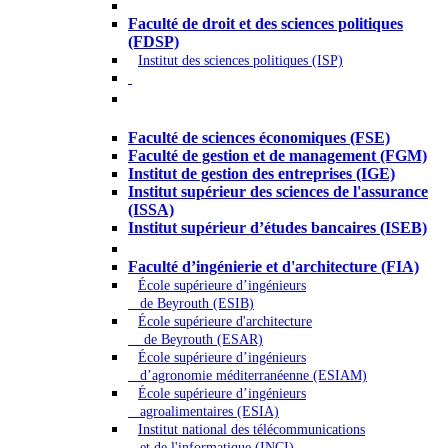
Droit - Sciences politiques
Faculté de droit et des sciences politiques
(FDSP)
Institut des sciences politiques (ISP)
Économie - Gestion - Banque -
Assurances
Faculté de sciences économiques (FSE)
Faculté de gestion et de management (FGM)
Institut de gestion des entreprises (IGE)
Institut supérieur des sciences de l'assurance
(ISSA)
Institut supérieur d’études bancaires (ISEB)
Ingénierie et technologie - Sciences
Faculté d’ingénierie et d'architecture (FIA)
École supérieure d’ingénieurs
de Beyrouth (ESIB)
École supérieure d'architecture
de Beyrouth (ESAR)
École supérieure d’ingénieurs
d’agronomie méditerranéenne (ESIAM)
École supérieure d’ingénieurs
agroalimentaires (ESIA)
Institut national des télécommunications
et de l'informatique (INCI)