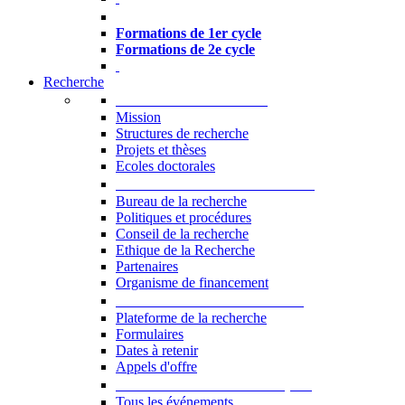
Formations à l’USJ
Formations de 1er cycle
Formations de 2e cycle
Recherche
La Recherche à l'USJ
Mission
Structures de recherche
Projets et thèses
Ecoles doctorales
Vice-rectorat à la Recherche
Bureau de la recherche
Politiques et procédures
Conseil de la recherche
Ethique de la Recherche
Partenaires
Organisme de financement
Plateforme de la recherche
Plateforme de la recherche
Formulaires
Dates à retenir
Appels d'offre
Manifestations Scientifiques
Tous les événements