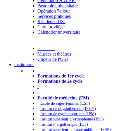
Generation H.O.P.E.
Pastorale universitaire
Opération 7e jour
Services pratiques
Résidence USJ
Carte privilège
Calendrier universitaire
Culture
Musées et théâtres
Choeur de l'USJ
Institutions
Formations à l’USJ
Formations de 1er cycle
Formations de 2e cycle
Médecine et Santé
Faculté de médecine (FM)
École de sages-femmes (ESF)
Institut de physiothérapie (IPHY)
Institut de psychomotricité (IPM)
Institut supérieur d’orthophonie (ISO)
Institut d’ergothérapie (IET)
Institut supérieur de santé publique (ISSP)