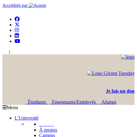
Accréditée par
|
En
Ar
Je fais un don
Étudiants
Enseignants/Employés
Alumni
Menu
L'Université
L'USJ
À propos
Campus