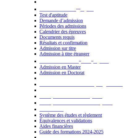
er
Admission au 1
cycle
Test d'aptitude
Demande d’admission
Périodes des admissions
Calendrier des épreuves
Documents requis
Résultats et confirmation
Admission sur titre
Admission à titre étranger
e
e
Admission aux 2
et 3
cycles
Admission en Master
Admission en Doctorat
Admission en cours de programme
UE optionnelles USJ [PDF]
UE optionnelles ouvertes [PDF]
À savoir...
Système des études et règlement
Équivalences et validations
Aides financières
Guide des formations 2024-2025