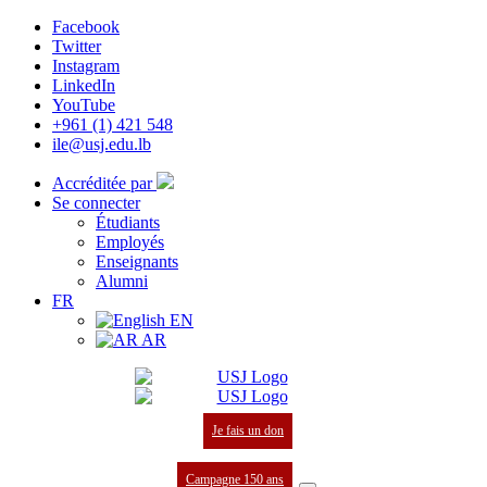
Facebook
Twitter
Instagram
LinkedIn
YouTube
+961 (1) 421 548
ile@usj.edu.lb
Accréditée par
Se connecter
Étudiants
Employés
Enseignants
Alumni
FR
EN
AR
Je fais un don
Campagne 150 ans