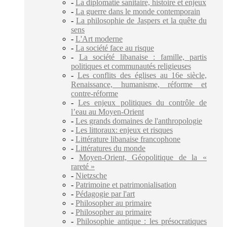
-
La diplomatie sanitaire, histoire et enjeux
-
La guerre dans le monde contemporain
-
La philosophie de Jaspers et la quête du
sens
-
L'Art moderne
-
La société face au risque
-
La société libanaise : famille, partis
politiques et communautés religieuses
-
Les conflits des églises au 16e siècle,
Renaissance, humanisme, réforme et
contre-réforme
-
Les enjeux politiques du contrôle de
l’eau au Moyen-Orient
-
Les grands domaines de l'anthropologie
-
Les littoraux: enjeux et risques
-
Littérature libanaise francophone
-
Littératures du monde
-
Moyen-Orient, Géopolitique de la «
rareté »
-
Nietzsche
-
Patrimoine et patrimonialisation
-
Pédagogie par l'art
-
Philosopher au primaire
-
Philosopher au primaire
-
Philosophie antique : les présocratiques