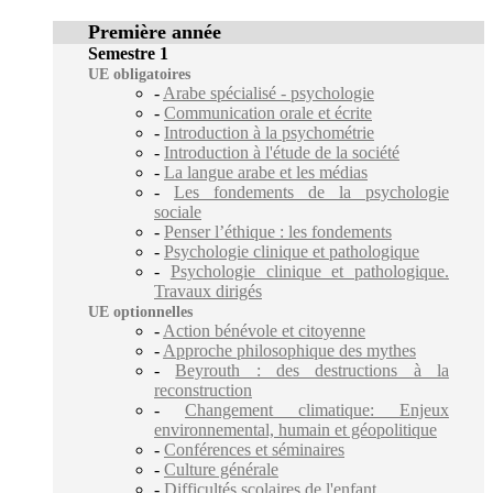
Première année
Semestre 1
UE obligatoires
-
Arabe spécialisé - psychologie
-
Communication orale et écrite
-
Introduction à la psychométrie
-
Introduction à l'étude de la société
-
La langue arabe et les médias
-
Les fondements de la psychologie
sociale
-
Penser l’éthique : les fondements
-
Psychologie clinique et pathologique
-
Psychologie clinique et pathologique.
Travaux dirigés
UE optionnelles
-
Action bénévole et citoyenne
-
Approche philosophique des mythes
-
Beyrouth : des destructions à la
reconstruction
-
Changement climatique: Enjeux
environnemental, humain et géopolitique
-
Conférences et séminaires
-
Culture générale
-
Difficultés scolaires de l'enfant