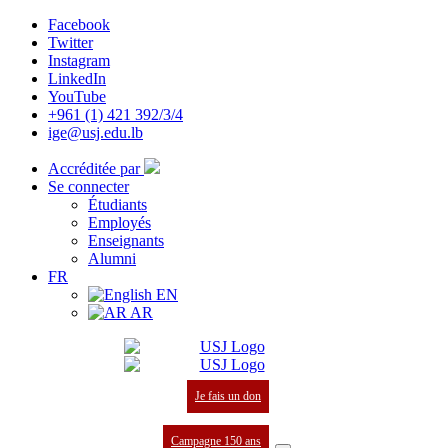
Facebook
Twitter
Instagram
LinkedIn
YouTube
+961 (1) 421 392/3/4
ige@usj.edu.lb
Accréditée par
Se connecter
Étudiants
Employés
Enseignants
Alumni
FR
EN
AR
Je fais un don
Campagne 150 ans