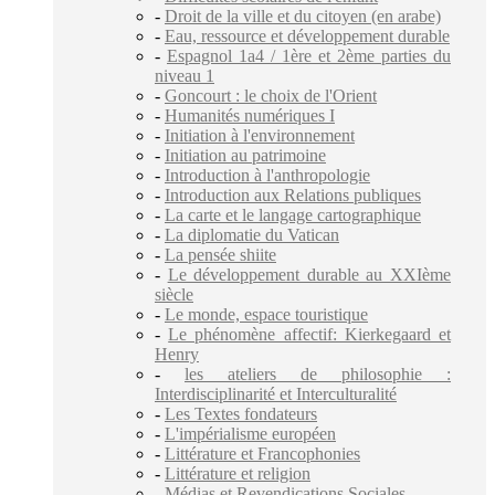
-
Droit de la ville et du citoyen (en arabe)
-
Eau, ressource et développement durable
-
Espagnol 1a4 / 1ère et 2ème parties du
niveau 1
-
Goncourt : le choix de l'Orient
-
Humanités numériques I
-
Initiation à l'environnement
-
Initiation au patrimoine
-
Introduction à l'anthropologie
-
Introduction aux Relations publiques
-
La carte et le langage cartographique
-
La diplomatie du Vatican
-
La pensée shiite
-
Le développement durable au XXIème
siècle
-
Le monde, espace touristique
-
Le phénomène affectif: Kierkegaard et
Henry
-
les ateliers de philosophie :
Interdisciplinarité et Interculturalité
-
Les Textes fondateurs
-
L'impérialisme européen
-
Littérature et Francophonies
-
Littérature et religion
-
Médias et Revendications Sociales