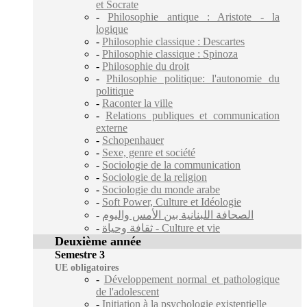
et Socrate
-
Philosophie antique : Aristote - la
logique
-
Philosophie classique : Descartes
-
Philosophie classique : Spinoza
-
Philosophie du droit
-
Philosophie politique: l'autonomie du
politique
-
Raconter la ville
-
Relations publiques et communication
externe
-
Schopenhauer
-
Sexe, genre et société
-
Sociologie de la communication
-
Sociologie de la religion
-
Sociologie du monde arabe
-
Soft Power, Culture et Idéologie
-
الصحافة اللبنانية بين الأمس واليوم
-
ثقافة وحياة - Culture et vie
Deuxième année
Semestre 3
UE obligatoires
-
Développement normal et pathologique
de l'adolescent
-
Initiation à la psychologie existentielle