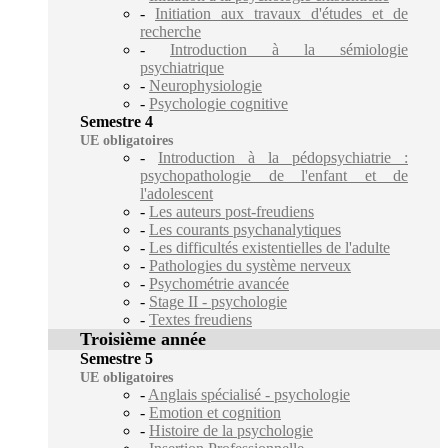
-
Initiation aux travaux d'études et de
recherche
-
Introduction à la sémiologie
psychiatrique
-
Neurophysiologie
-
Psychologie cognitive
Semestre 4
UE obligatoires
-
Introduction à la pédopsychiatrie :
psychopathologie de l'enfant et de
l'adolescent
-
Les auteurs post-freudiens
-
Les courants psychanalytiques
-
Les difficultés existentielles de l'adulte
-
Pathologies du système nerveux
-
Psychométrie avancée
-
Stage II - psychologie
-
Textes freudiens
Troisième année
Semestre 5
UE obligatoires
-
Anglais spécialisé - psychologie
-
Emotion et cognition
-
Histoire de la psychologie