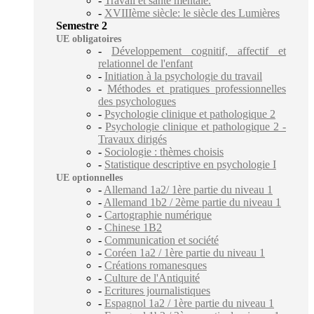
-
Travail et santé mentale.
-
XVIIIème siècle: le siècle des Lumières
Semestre 2
UE obligatoires
-
Développement cognitif, affectif et
relationnel de l'enfant
-
Initiation à la psychologie du travail
-
Méthodes et pratiques professionnelles
des psychologues
-
Psychologie clinique et pathologique 2
-
Psychologie clinique et pathologique 2 -
Travaux dirigés
-
Sociologie : thèmes choisis
-
Statistique descriptive en psychologie I
UE optionnelles
-
Allemand 1a2/ 1ère partie du niveau 1
-
Allemand 1b2 / 2ème partie du niveau 1
-
Cartographie numérique
-
Chinese 1B2
-
Communication et société
-
Coréen 1a2 / 1ère partie du niveau 1
-
Créations romanesques
-
Culture de l'Antiquité
-
Ecritures journalistiques
-
Espagnol 1a2 / 1ère partie du niveau 1