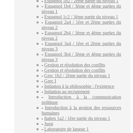
-
Espagnol 1b2 / 2ème partie du niveau 1
-
Espagnol 1b4 / 3ème et 4ème parties du
niveau 1
-
Espagnol 1c2 / 3ème partie du niveau 1
-
Espagnol 2a4 / 1ère et 2ème parties du
niveau 2
-
Espagnol 2b4 / 3ème et 4ème parties du
niveau 2
-
Espagnol 3a4 / 1ère et 2ème parties du
niveau 3
-
Espagnol 3b4 / 3ème et 4ème parties du
niveau 3
-
Gestion et résolution des conflits
-
Gestion et résolution des conflits
-
Grec 1b2 / 2ème partie du niveau 1
-
Grec I
-
Initiation à la philosophie : l'existence
-
Initiation au recrutement
-
Introduction à la communication
politique
-
Introduction à la gestion des ressources
humaines
-
Italien 1a2 / 1ère partie du niveau 1
-
Jung
-
Laboratoire de langue 1