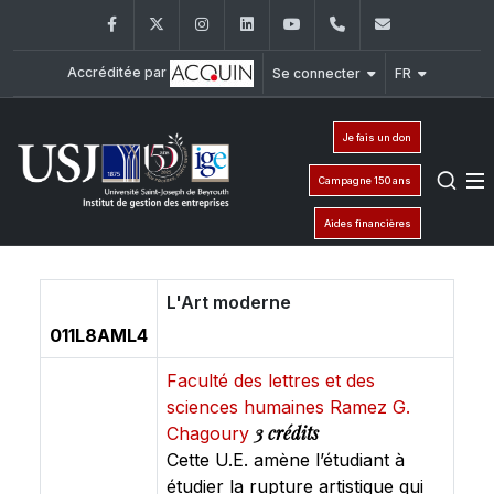
Facebook
Twitter
Instagram
LinkedIn
YouTube
+961 (1) 421 392/
ige@usj.ed
Accréditée par
Se connecter
FR
Je fais un don
Campagne 150 ans
Aides financières
L'Art moderne
011L8AML4
Faculté des lettres et des
sciences humaines Ramez G.
3 crédits
Chagoury
Cette U.E. amène l’étudiant à
étudier la rupture artistique qui