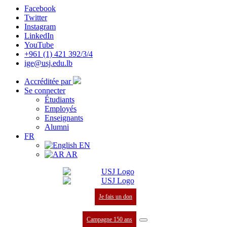
Facebook
Twitter
Instagram
LinkedIn
YouTube
+961 (1) 421 392/3/4
ige@usj.edu.lb
Accréditée par
Se connecter
Étudiants
Employés
Enseignants
Alumni
FR
EN
AR
Je fais un don
Campagne 150 ans