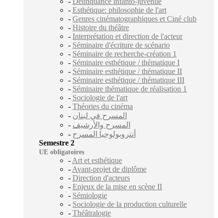
-
Délinquance infanto-juvénile
-
Esthétique: philosophie de l'art
-
Genres cinématographiques et Ciné club
-
Histoire du théâtre
-
Interprétation et direction de l'acteur
-
Séminaire d'écriture de scénario
-
Séminaire de recherche-création 1
-
Séminaire esthétique / thématique I
-
Séminaire esthétique / thématique II
-
Séminaire esthétique / thématique III
-
Séminaire thématique de réalisation 1
-
Sociologie de l'art
-
Théories du cinéma
-
المسرح في لبنان
-
المسرح والأرشيف
-
أنتروبولوجيا المسرح
Semestre 2
UE obligatoires
-
Art et esthétique
-
Avant-projet de diplôme
-
Direction d'acteurs
-
Enjeux de la mise en scène II
-
Sémiologie
-
Sociologie de la production culturelle
-
Théâtralogie