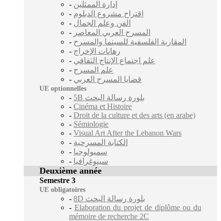
-
إدارة الممثلين
-
اقتراح مشروع الدبلوم
-
الفن وعلم الجمال
-
المسرح العربي المعاصر
-
المقاربة الفلسفية للسينما والمسرح
-
رهانات الإخراج
-
علم اجتماع الإنتاج الثقافي
-
علم المسرح
-
قضايا المسرح العربي
UE optionnelles
-
5B بلورة رسالة البحث
-
Cinéma et Histoire
-
Droit de la culture et des arts (en arabe)
-
Sémiologie
-
Visual Art After the Lebanon Wars
-
الكتابة المسرحية
-
سميولوجيا
-
سينوغرافيا
Deuxième année
Semestre 3
UE obligatoires
-
8D بلورة رسالة البحث
-
Elaboration du projet de diplôme ou du
mémoire de recherche 2C