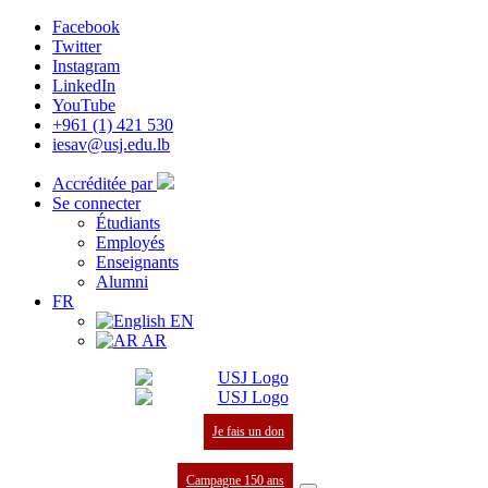
Facebook
Twitter
Instagram
LinkedIn
YouTube
+961 (1) 421 530
iesav@usj.edu.lb
Accréditée par
Se connecter
Étudiants
Employés
Enseignants
Alumni
FR
EN
AR
Je fais un don
Campagne 150 ans