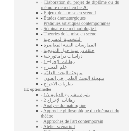
-
Elaboration du projet de diplôme ou du
mémoire de recherche 2C
-
Enjeux de la mise en scène I
-
Études dramaturgiques
-
Pratiques artistiques contemporaines
-
Séminaire de méthodologie I
-
Théories de la mise en scène
-
الشخصية المسرحية
-
الممارسات الفنية المعاصرة
-
حلقة دراسية حول المنهجية
-
دراسات دراماتورجية
-
رهانات الإخراج 1
-
علم المسرح
-
منهجيّة البحث العامّة
-
منهجيّة البحث العلمي في الفنون
-
نظريات الاخراج
UE optionnelles
-
1A بلورة مشروع الدبلوم
-
2 رهانات الإخراج
-
Analyse dramaturgique
-
Approche philosophique du cinéma et du
théâtre
-
Approches de l'art contemporain
-
Atelier scénario I