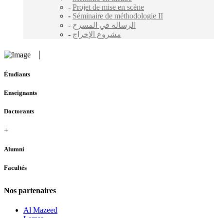
-
Projet de mise en scène
-
Séminaire de méthodologie II
-
الرسالة في المسرح
-
مشروع الإخراج
Étudiants
Enseignants
Doctorants
+
Alumni
Facultés
Nos partenaires
Al Mazeed