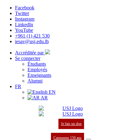
Facebook
Twitter
Instagram
LinkedIn
YouTube
+961 (1) 421 530
iesav@usj.edu.lb
Accréditée par
Se connecter
Étudiants
Employés
Enseignants
Alumni
FR
EN
AR
Je fais un don
Campagne 150 ans