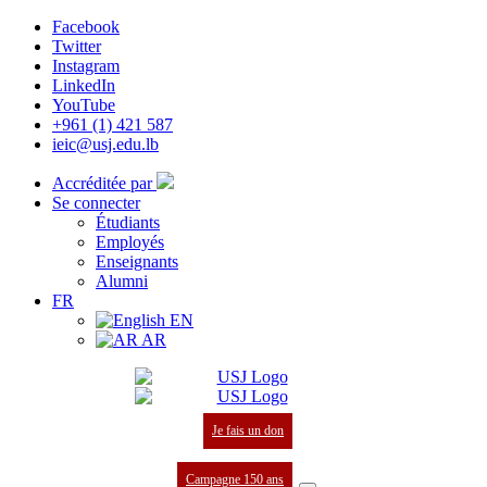
Facebook
Twitter
Instagram
LinkedIn
YouTube
+961 (1) 421 587
ieic@usj.edu.lb
Accréditée par
Se connecter
Étudiants
Employés
Enseignants
Alumni
FR
EN
AR
Je fais un don
Campagne 150 ans