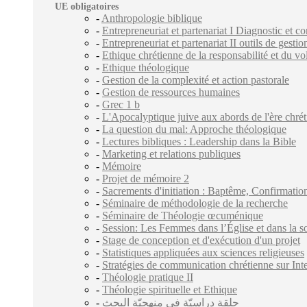
UE obligatoires
-
Anthropologie biblique
-
Entrepreneuriat et partenariat I Diagnostic et c
-
Entrepreneuriat et partenariat II outils de gestio
-
Ethique chrétienne de la responsabilité et du vo
-
Ethique théologique
-
Gestion de la complexité et action pastorale
-
Gestion de ressources humaines
-
Grec 1 b
-
L'Apocalyptique juive aux abords de l'ère chré
-
La question du mal: Approche théologique
-
Lectures bibliques : Leadership dans la Bible
-
Marketing et relations publiques
-
Mémoire
-
Projet de mémoire 2
-
Sacrements d'initiation : Baptême, Confirmation
-
Séminaire de méthodologie de la recherche
-
Séminaire de Théologie œcuménique
-
Session: Les Femmes dans l’Église et dans la 
-
Stage de conception et d'exécution d'un projet
-
Statistiques appliquées aux sciences religieuses
-
Stratégies de communication chrétienne sur Int
-
Théologie pratique II
-
Théologie spirituelle et Ethique
-
حلقة دراسيّة في منهجيّة البحث