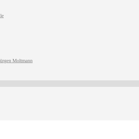
le
e Jürgen Moltmann