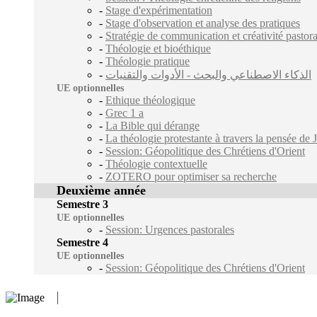
-
Stage d'expérimentation
-
Stage d'observation et analyse des pratiques
-
Stratégie de communication et créativité pastora
-
Théologie et bioéthique
-
Théologie pratique
-
الذكاء الاصطناعي والبحث - الأدوات والتقنيات
UE optionnelles
-
Ethique théologique
-
Grec 1 a
-
La Bible qui dérange
-
La théologie protestante à travers la pensée d
-
Session: Géopolitique des Chrétiens d'Orient
-
Théologie contextuelle
-
ZOTERO pour optimiser sa recherche
Deuxième année
Semestre 3
UE optionnelles
-
Session: Urgences pastorales
Semestre 4
UE optionnelles
-
Session: Géopolitique des Chrétiens d'Orient