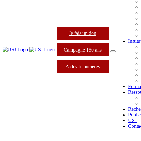
Je fais un don
Instit
Campagne 150 ans
Aides financières
Forma
Resso
Reche
Public
USJ
Conta