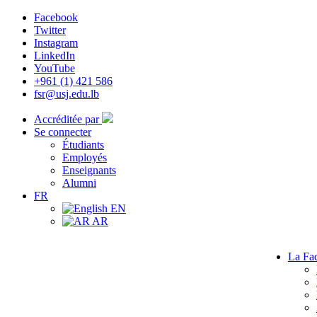
Facebook
Twitter
Instagram
LinkedIn
YouTube
+961 (1) 421 586
fsr@usj.edu.lb
Accréditée par
Se connecter
Étudiants
Employés
Enseignants
Alumni
FR
EN
AR
La Fac