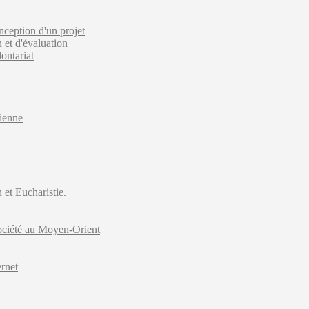
onception d'un projet
n et d'évaluation
lontariat
tienne
 et Eucharistie.
société au Moyen-Orient
ernet