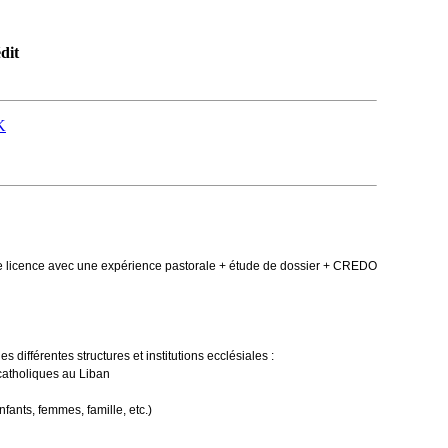
dit
K
re licence avec une expérience pastorale + étude de dossier + CREDO
 différentes structures et institutions ecclésiales :
catholiques au Liban
ants, femmes, famille, etc.)