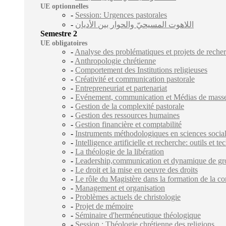
UE optionnelles
-
Session: Urgences pastorales
-
اللاهوت المسيحيّ والحوار بين الأديان
Semestre 2
UE obligatoires
-
Analyse des problématiques et projets de reche
-
Anthropologie chrétienne
-
Comportement des Institutions religieuses
-
Créativité et communication pastorale
-
Entrepreneuriat et partenariat
-
Evénement, communication et Médias de mass
-
Gestion de la complexité pastorale
-
Gestion des ressources humaines
-
Gestion financière et comptabilité
-
Instruments méthodologiques en sciences socia
-
Intelligence artificielle et recherche: outils et t
-
La théologie de la libération
-
Leadership,communication et dynamique de gr
-
Le droit et la mise en oeuvre des droits
-
Le rôle du Magistère dans la formation de la c
-
Management et organisation
-
Problèmes actuels de christologie
-
Projet de mémoire
-
Séminaire d'herméneutique théologique
-
Session : Théologie chrétienne des religions