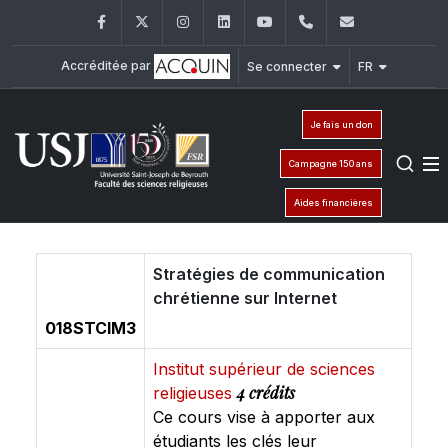
Facebook
Twitter
Instagram
LinkedIn
YouTube
+961 (1) 421 586
fsr@usj.ed
Accréditée par
Se connecter
FR
Je fais un don
Campagne 150 ans
Aides financières
Stratégies de communication
chrétienne sur Internet
018STCIM3
Institut supérieur de sciences
4 crédits
religieuses
Ce cours vise à apporter aux
étudiants les clés leur