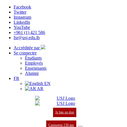
Facebook
Twitter
Instagram
LinkedIn
YouTube
+961 (1) 421 586
fsr@usj.edu.lb
Accréditée par
Se connecter
Étudiants
Employés
Enseignants
Alumni
FR
EN
AR
Je fais un don
Campagne 150 ans