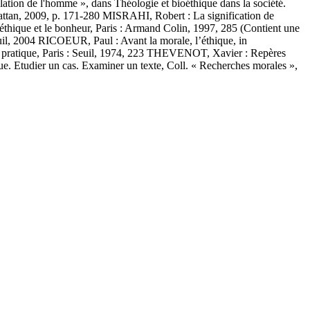
tion de l'homme », dans Théologie et bioéthique dans la société.
attan, 2009, p. 171-280 MISRAHI, Robert : La signification de
éthique et le bonheur, Paris : Armand Colin, 1997, 285 (Contient une
uil, 2004 RICOEUR, Paul : Avant la morale, l’éthique, in
on pratique, Paris : Seuil, 1974, 223 THEVENOT, Xavier : Repères
. Etudier un cas. Examiner un texte, Coll. « Recherches morales »,