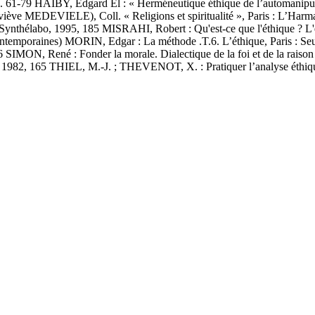
p. 61-79 HAIBY, Edgard El : « Herméneutique éthique de l’automanipula
iève MEDEVIELE), Coll. « Religions et spiritualité », Paris : L’Harm
 Synthélabo, 1995, 185 MISRAHI, Robert : Qu'est-ce que l'éthique ? L'
contemporaines) MORIN, Edgar : La méthode .T.6. L’éthique, Paris : Se
6 SIMON, René : Fonder la morale. Dialectique de la foi et de la rais
1982, 165 THIEL, M.-J. ; THEVENOT, X. : Pratiquer l’analyse éthique