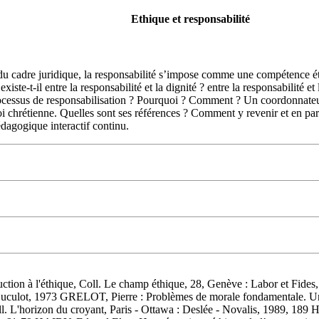
Ethique et responsabilité
 du cadre juridique, la responsabilité s’impose comme une compétence 
te-t-il entre la responsabilité et la dignité ? entre la responsabilité et
processus de responsabilisation ? Pourquoi ? Comment ? Un coordonnateur 
oi chrétienne. Quelles sont ses références ? Comment y revenir et en part
dagogique interactif continu.
ction à l'éthique, Coll. Le champ éthique, 28, Genève : Labor et Fides
uculot, 1973 GRELOT, Pierre : Problèmes de morale fondamentale. Un éc
'horizon du croyant, Paris - Ottawa : Deslée - Novalis, 1989, 189 H