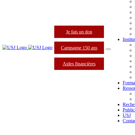
Je fais un don
Instit
Campagne 150 ans
Aides financières
Forma
Resso
Reche
Public
USJ
Conta