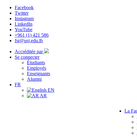
Facebook
Twitter
Instagram
LinkedIn
YouTube
+961 (1) 421 586
fsr@usj.edu.lb
Accréditée par
Se connecter
Étudiants
Employés
Enseignants
Alumni
FR
EN
AR
La Fac