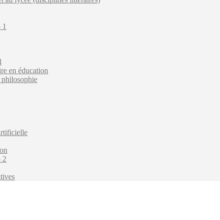
o 1
l
ire en éducation
t philosophie
tificielle
ion
o 2
tives