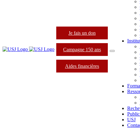
Je fais un don
Instit
Campagne 150 ans
Aides financières
Forma
Resso
Reche
Public
USJ
Conta