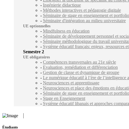
-
Ingénierie didactique
-
Méthodes interactives et pédagogie digitale
-
Séminaire de stage en enseignement et portfoli
-
Séminaire d'intégration au milieu universitaire
UE optionnelles
-
Mindfulness en éducation
-
Séminaire de développement personnel et socia
-
Séminaire méthodologique du travail universita
-
Système éducatif français: enjeux, ressources e
Semestre 2
UE obligatoires
-
Compétences transversales au 21e siècle
-
Evaluation, remédiation et différenciation
-
Gestion de classe et dynamique de groupe
-
Le numérique éducatif à l’ère de l’intelligence ar
-
Neurosciences et apprentissage
-
Neurosciences et place des émotions en éducat
-
Séminaire de stage en enseignement et portfoli
-
Stage en Enseignement
-
Système éducatif libanais et approches compara
Étudiants