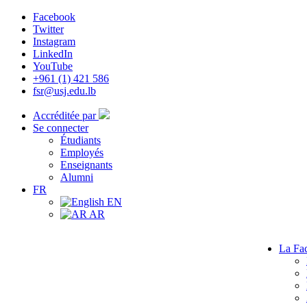
Facebook
Twitter
Instagram
LinkedIn
YouTube
+961 (1) 421 586
fsr@usj.edu.lb
Accréditée par
Se connecter
Étudiants
Employés
Enseignants
Alumni
FR
EN
AR
La Fac