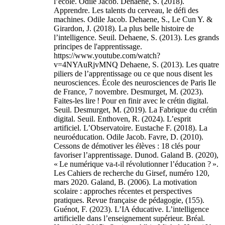
l’école. Odile Jacob. Dehaene, S. (2018).
Apprendre. Les talents du cerveau, le défi des
machines. Odile Jacob. Dehaene, S., Le Cun Y. &
Girardon, J. (2018). La plus belle histoire de
l’intelligence. Seuil. Dehaene, S. (2013). Les grands
principes de l'apprentissage.
https://www.youtube.com/watch?
v=4NYAuRjvMNQ Dehaene, S. (2013). Les quatre
piliers de l’apprentissage ou ce que nous disent les
neurosciences. École des neurosciences de Paris Ile
de France, 7 novembre. Desmurget, M. (2023).
Faites-les lire ! Pour en finir avec le crétin digital.
Seuil. Desmurget, M. (2019). La Fabrique du crétin
digital. Seuil. Enthoven, R. (2024). L’esprit
artificiel. L’Observatoire. Eustache F. (2018). La
neuroéducation. Odile Jacob. Favre, D. (2010).
Cessons de démotiver les élèves : 18 clés pour
favoriser l’apprentissage. Dunod. Galand B. (2020),
« Le numérique va-t-il révolutionner l’éducation ? ».
Les Cahiers de recherche du Girsef, numéro 120,
mars 2020. Galand, B. (2006). La motivation
scolaire : approches récentes et perspectives
pratiques. Revue française de pédagogie, (155).
Guénot, F. (2023). L’IA éducative. L’intelligence
artificielle dans l’enseignement supérieur. Bréal.