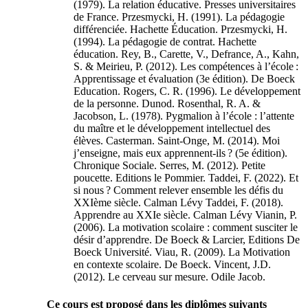
(1979). La relation éducative. Presses universitaires
de France. Przesmycki, H. (1991). La pédagogie
différenciée. Hachette Éducation. Przesmycki, H.
(1994). La pédagogie de contrat. Hachette
éducation. Rey, B., Carette, V., Defrance, A., Kahn,
S. & Meirieu, P. (2012). Les compétences à l’école :
Apprentissage et évaluation (3e édition). De Boeck
Education. Rogers, C. R. (1996). Le développement
de la personne. Dunod. Rosenthal, R. A. &
Jacobson, L. (1978). Pygmalion à l’école : l’attente
du maître et le développement intellectuel des
élèves. Casterman. Saint-Onge, M. (2014). Moi
j’enseigne, mais eux apprennent-ils ? (5e édition).
Chronique Sociale. Serres, M. (2012). Petite
poucette. Editions le Pommier. Taddei, F. (2022). Et
si nous ? Comment relever ensemble les défis du
XXIème siècle. Calman Lévy Taddei, F. (2018).
Apprendre au XXIe siècle. Calman Lévy Vianin, P.
(2006). La motivation scolaire : comment susciter le
désir d’apprendre. De Boeck & Larcier, Editions De
Boeck Université. Viau, R. (2009). La Motivation
en contexte scolaire. De Boeck. Vincent, J.D.
(2012). Le cerveau sur mesure. Odile Jacob.
Ce cours est proposé dans les diplômes suivants