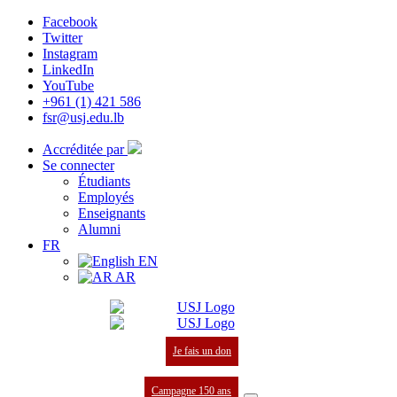
Facebook
Twitter
Instagram
LinkedIn
YouTube
+961 (1) 421 586
fsr@usj.edu.lb
Accréditée par
Se connecter
Étudiants
Employés
Enseignants
Alumni
FR
EN
AR
Je fais un don
Campagne 150 ans