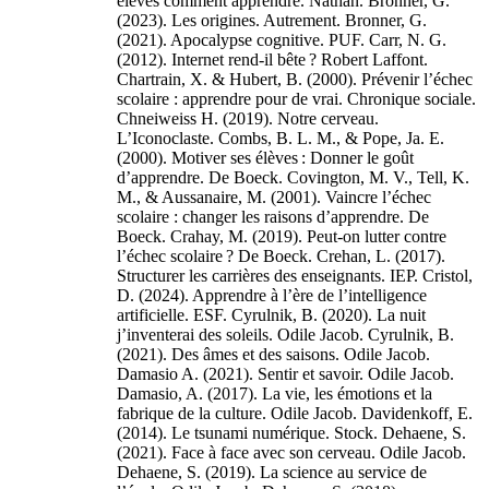
élèves comment apprendre. Nathan. Bronner, G.
(2023). Les origines. Autrement. Bronner, G.
(2021). Apocalypse cognitive. PUF. Carr, N. G.
(2012). Internet rend-il bête ? Robert Laffont.
Chartrain, X. & Hubert, B. (2000). Prévenir l’échec
scolaire : apprendre pour de vrai. Chronique sociale.
Chneiweiss H. (2019). Notre cerveau.
L’Iconoclaste. Combs, B. L. M., & Pope, Ja. E.
(2000). Motiver ses élèves : Donner le goût
d’apprendre. De Boeck. Covington, M. V., Tell, K.
M., & Aussanaire, M. (2001). Vaincre l’échec
scolaire : changer les raisons d’apprendre. De
Boeck. Crahay, M. (2019). Peut-on lutter contre
l’échec scolaire ? De Boeck. Crehan, L. (2017).
Structurer les carrières des enseignants. IEP. Cristol,
D. (2024). Apprendre à l’ère de l’intelligence
artificielle. ESF. Cyrulnik, B. (2020). La nuit
j’inventerai des soleils. Odile Jacob. Cyrulnik, B.
(2021). Des âmes et des saisons. Odile Jacob.
Damasio A. (2021). Sentir et savoir. Odile Jacob.
Damasio, A. (2017). La vie, les émotions et la
fabrique de la culture. Odile Jacob. Davidenkoff, E.
(2014). Le tsunami numérique. Stock. Dehaene, S.
(2021). Face à face avec son cerveau. Odile Jacob.
Dehaene, S. (2019). La science au service de