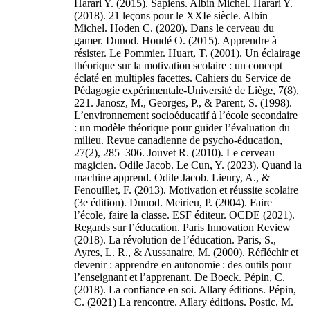
Harari Y. (2015). Sapiens. Albin Michel. Harari Y.
(2018). 21 leçons pour le XXIe siècle. Albin
Michel. Hoden C. (2020). Dans le cerveau du
gamer. Dunod. Houdé O. (2015). Apprendre à
résister. Le Pommier. Huart, T. (2001). Un éclairage
théorique sur la motivation scolaire : un concept
éclaté en multiples facettes. Cahiers du Service de
Pédagogie expérimentale-Université de Liège, 7(8),
221. Janosz, M., Georges, P., & Parent, S. (1998).
L’environnement socioéducatif à l’école secondaire
: un modèle théorique pour guider l’évaluation du
milieu. Revue canadienne de psycho-éducation,
27(2), 285–306. Jouvet R. (2010). Le cerveau
magicien. Odile Jacob. Le Cun, Y. (2023). Quand la
machine apprend. Odile Jacob. Lieury, A., &
Fenouillet, F. (2013). Motivation et réussite scolaire
(3e édition). Dunod. Meirieu, P. (2004). Faire
l’école, faire la classe. ESF éditeur. OCDE (2021).
Regards sur l’éducation. Paris Innovation Review
(2018). La révolution de l’éducation. Paris, S.,
Ayres, L. R., & Aussanaire, M. (2000). Réfléchir et
devenir : apprendre en autonomie : des outils pour
l’enseignant et l’apprenant. De Boeck. Pépin, C.
(2018). La confiance en soi. Allary éditions. Pépin,
C. (2021) La rencontre. Allary éditions. Postic, M.