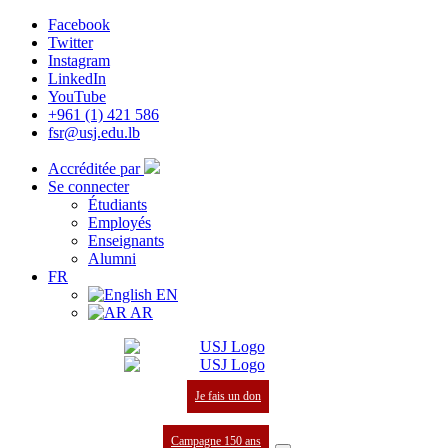
Facebook
Twitter
Instagram
LinkedIn
YouTube
+961 (1) 421 586
fsr@usj.edu.lb
Accréditée par
Se connecter
Étudiants
Employés
Enseignants
Alumni
FR
EN
AR
Je fais un don
Campagne 150 ans