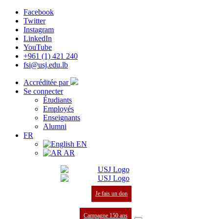
Facebook
Twitter
Instagram
LinkedIn
YouTube
+961 (1) 421 240
fsi@usj.edu.lb
Accréditée par
Se connecter
Étudiants
Employés
Enseignants
Alumni
FR
EN
AR
Je fais un don
Campagne 150 ans