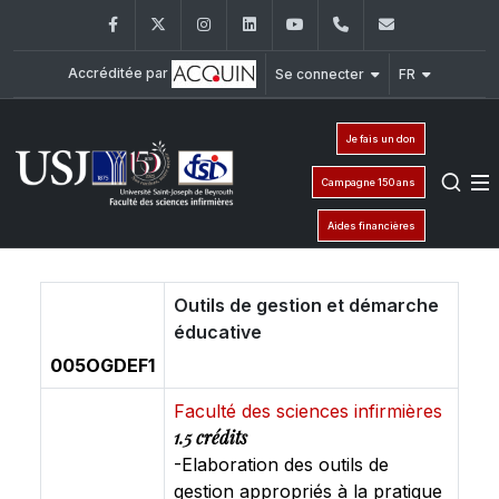
Facebook
Twitter
Instagram
LinkedIn
YouTube
+961 (1) 421 240
fsi@usj.ed
Accréditée par
Se connecter
FR
Je fais un don
Campagne 150 ans
Aides financières
Outils de gestion et démarche
éducative
005OGDEF1
Faculté des sciences infirmières
1.5 crédits
-Elaboration des outils de
gestion appropriés à la pratique