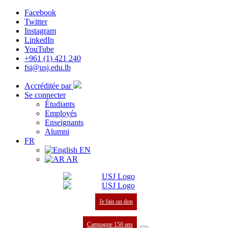
Facebook
Twitter
Instagram
LinkedIn
YouTube
+961 (1) 421 240
fsi@usj.edu.lb
Accréditée par
Se connecter
Étudiants
Employés
Enseignants
Alumni
FR
EN
AR
Je fais un don
Campagne 150 ans