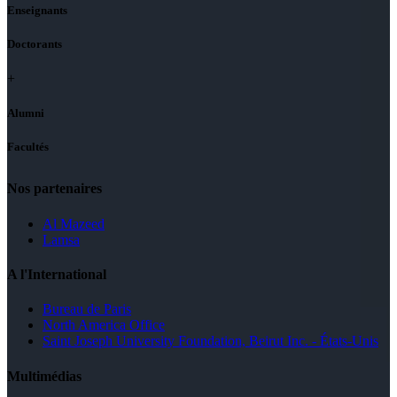
Enseignants
Doctorants
+
Alumni
Facultés
Nos partenaires
Al Mazeed
Lamsa
A l'International
Bureau de Paris
North America Office
Saint Joseph University Foundation, Beirut Inc. - États-Unis
Multimédias