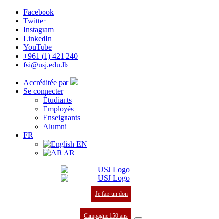
Facebook
Twitter
Instagram
LinkedIn
YouTube
+961 (1) 421 240
fsi@usj.edu.lb
Accréditée par
Se connecter
Étudiants
Employés
Enseignants
Alumni
FR
EN
AR
Je fais un don
Campagne 150 ans