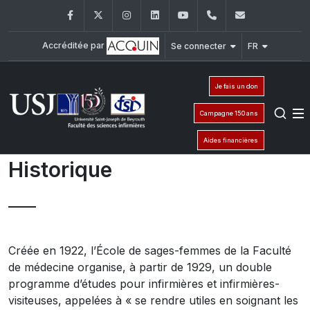
Facebook
Twitter
Instagram
LinkedIn
YouTube
+961 (1) 421 240
fsi@usj.ed
Accréditée par
Se connecter
FR
Je fais un don
Campagne 150 ans
Aides financières
Historique
Créée en 1922, l’École de sages-femmes de la Faculté
de médecine organise, à partir de 1929, un double
programme d’études pour infirmières et infirmières-
visiteuses, appelées à « se rendre utiles en soignant les