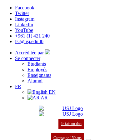
Facebook
Twitter
Instagram
LinkedIn
YouTube
+961 (1) 421 240
fsi@usj.edu.lb
Accréditée par
Se connecter
Étudiants
Employés
Enseignants
Alumni
FR
EN
AR
Je fais un don
Campagne 150 ans