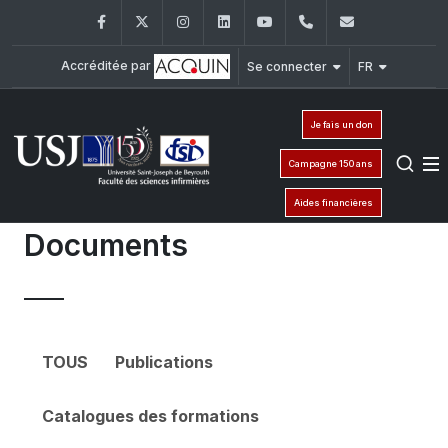
Facebook
Twitter
Instagram
LinkedIn
YouTube
+961 (1) 421 240
fsi@usj.ed
Accréditée par
Se connecter
FR
Je fais un don
Campagne 150 ans
Aides financières
Documents
TOUS
Publications
Catalogues des formations