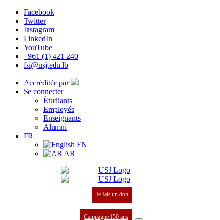
Facebook
Twitter
Instagram
LinkedIn
YouTube
+961 (1) 421 240
fsi@usj.edu.lb
Accréditée par
Se connecter
Étudiants
Employés
Enseignants
Alumni
FR
EN
AR
Je fais un don
Campagne 150 ans