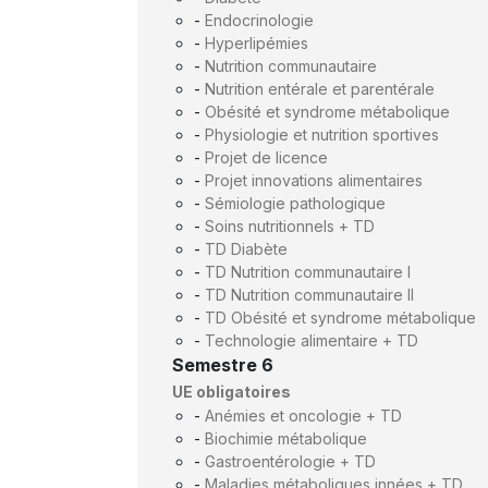
-
Endocrinologie
-
Hyperlipémies
-
Nutrition communautaire
-
Nutrition entérale et parentérale
-
Obésité et syndrome métabolique
-
Physiologie et nutrition sportives
-
Projet de licence
-
Projet innovations alimentaires
-
Sémiologie pathologique
-
Soins nutritionnels + TD
-
TD Diabète
-
TD Nutrition communautaire I
-
TD Nutrition communautaire II
-
TD Obésité et syndrome métabolique
-
Technologie alimentaire + TD
Semestre 6
UE obligatoires
-
Anémies et oncologie + TD
-
Biochimie métabolique
-
Gastroentérologie + TD
-
Maladies métaboliques innées + TD