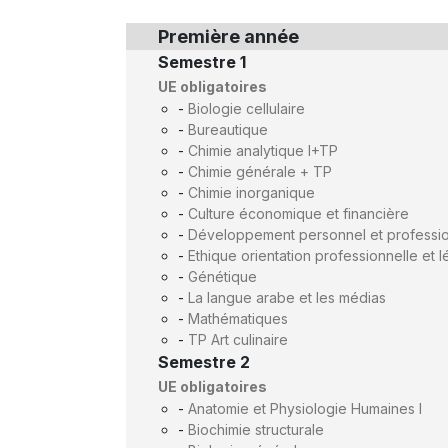
Première année
Semestre 1
UE obligatoires
-
Biologie cellulaire
-
Bureautique
-
Chimie analytique I+TP
-
Chimie générale + TP
-
Chimie inorganique
-
Culture économique et financière
-
Développement personnel et professi
-
Ethique orientation professionnelle et lé
-
Génétique
-
La langue arabe et les médias
-
Mathématiques
-
TP Art culinaire
Semestre 2
UE obligatoires
-
Anatomie et Physiologie Humaines I
-
Biochimie structurale