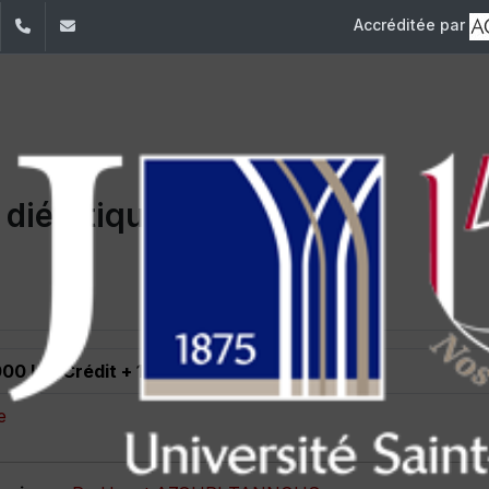
Accréditée par
dIn
YouTube
+961 (1) 421 259
fp@usj.edu.lb
 diététique
000 L.L/Crédit + 132 USD/Crédit
e