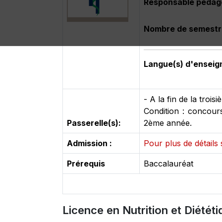
Responsable pédag
Nombre de semestr
Langue(s) d'ensei
- A la fin de la tro
Condition : concour
Passerelle(s):
2ème année.
Admission :
Pour plus de détails 
Prérequis
Baccalauréat
Licence en Nutrition et Diététi