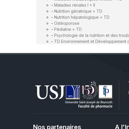
-
Maladies rénales I + II
-
Nutrition gériatrique + TD
-
Nutrition hépatologique + TD
-
Ostéoporose
-
Pédiatrie + TD
-
Psychologie de la nutrition et des tro
-
TD Environnement et Développement 
Nos partenaires
A l'I