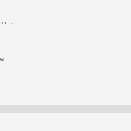
ire + TD
res