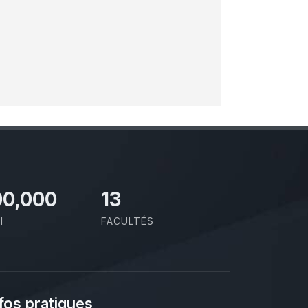
00,000
13
I
FACULTÉS
fos pratiques