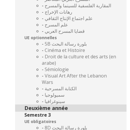
-
المقاربة الفلسفية للسينما والمسرح
-
رهانات الإخراج
-
علم اجتماع الإنتاج الثقافي
-
علم المسرح
-
قضايا المسرح العربي
UE optionnelles
-
5B بلورة رسالة البحث
-
Cinéma et Histoire
-
Droit de la culture et des arts (en
arabe)
-
Sémiologie
-
Visual Art After the Lebanon
Wars
-
الكتابة المسرحية
-
سميولوجيا
-
سينوغرافيا
Deuxième année
Semestre 3
UE obligatoires
-
8D بلورة رسالة البحث