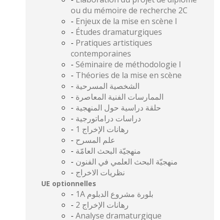
ou du mémoire de recherche 2C
-
Enjeux de la mise en scène I
-
Études dramaturgiques
-
Pratiques artistiques
contemporaines
-
Séminaire de méthodologie I
-
Théories de la mise en scène
-
الشخصية المسرحية
-
الممارسات الفنية المعاصرة
-
حلقة دراسية حول المنهجية
-
دراسات دراماتورجية
-
رهانات الإخراج 1
-
علم المسرح
-
منهجيّة البحث العامّة
-
منهجيّة البحث العلمي في الفنون
-
نظريات الاخراج
UE optionnelles
-
1A بلورة مشروع الدبلوم
-
2 رهانات الإخراج
-
Analyse dramaturgique