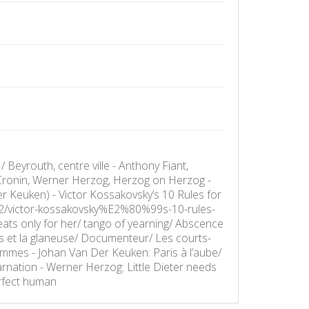
Beyrouth, centre ville - Anthony Fiant,
 Cronin, Werner Herzog, Herzog on Herzog -
r Keuken) - Victor Kossakovsky’s 10 Rules for
02/victor-kossakovsky%E2%80%99s-10-rules-
ats only for her/ tango of yearning/ Abscence
s et la glaneuse/ Documenteur/ Les courts-
 femmes - Johan Van Der Keuken: Paris à l’aube/
arnation - Werner Herzog: Little Dieter needs
perfect human