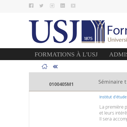
FORMATIONS À L'USJ
ADMIS
Séminaire t
0100405M1
Institut d'étud
La première pa
et leurs intér
Il sera accom