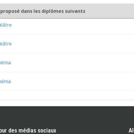
 proposé dans les diplômes suivants
éâtre
éâtre
inéma
inéma
our des médias sociaux
A