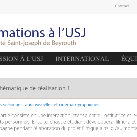
Contact
SION À L'USJ
INTERNATIONAL
ÉQU
hématique de réalisation 1
es scéniques, audiovisuelles et cinématographiques
rtie consiste en une interaction intense entre l'institutrice et 
êts personnels. Ensuite, chaque étudiant développera, filmera et
pagné pendant l’élaboration du projet filmique ainsi qu’au mont