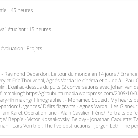
iel : 45 heures
ail étudiant : 15 heures
évaluation : Projets
 : - Raymond Depardon, Le tour du monde en 14 jours / Errance / 
 et Eric Thouvenal, Agnés Varda : le cinéma et au-delà - Paul
in, L’œil au-dessus du puits (2 conversations avec Johan van de
filmmaking”: https://giraubuntumedia.wordpress.com/2009/10/
ry-filmmaking/ Filmographie : - Mohamed Soueid : My hearts be
ardon: Urgences/ Délits flagrants - Agnès Varda : Les Glaneur
liam Karel: Opération lune - Alain Cavalier: Irène/ Portraits de
gle/ Beppie - Victor Kossakovsky: Belovy - Jonathan Caouette: T
y man - Lars Von trier: The five obstructions - Jorgen Leth: The 