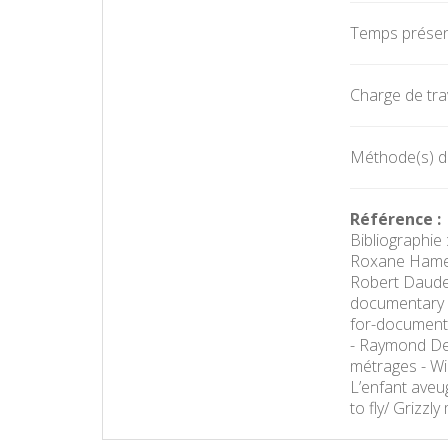
Temps présent
Charge de trav
Méthode(s) d'
Référence :
Bibliographie
Roxane Hamery
Robert Daudel
documentary 
for-documenta
- Raymond Dep
métrages - Wil
L’enfant aveu
to fly/ Grizzl