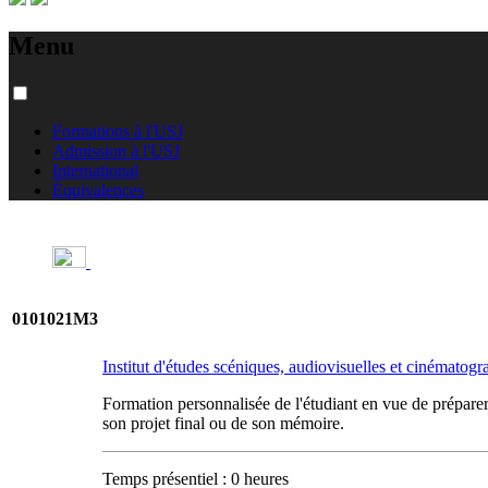
Menu
Formations à l'USJ
Admission à l'USJ
International
Équivalences
0101021M3
Institut d'études scéniques, audiovisuelles et cinématog
Formation personnalisée de l'étudiant en vue de préparer 
son projet final ou de son mémoire.
Temps présentiel : 0 heures