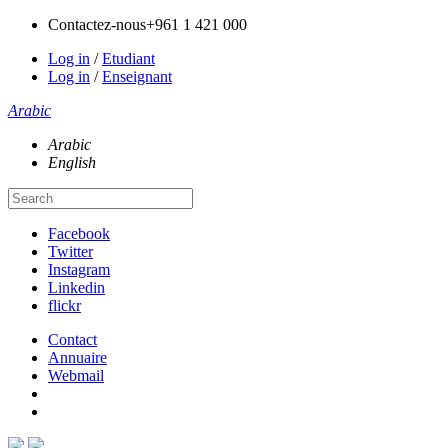
Contactez-nous
+961 1 421 000
Log in
/
Etudiant
Log in
/
Enseignant
Arabic
Arabic
English
Facebook
Twitter
Instagram
Linkedin
flickr
Contact
Annuaire
Webmail