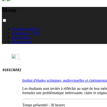
Menu
Formations à l'USJ
Admission à l'USJ
International
Équivalences
0101136M2
Institut d'études scéniques, audiovisuelles et cinématog
Les étudiants sont invités à réfléchir au sujet de leur mém
formuler une problématique intéressante, claire et origin
Temps présentiel : 30 heures