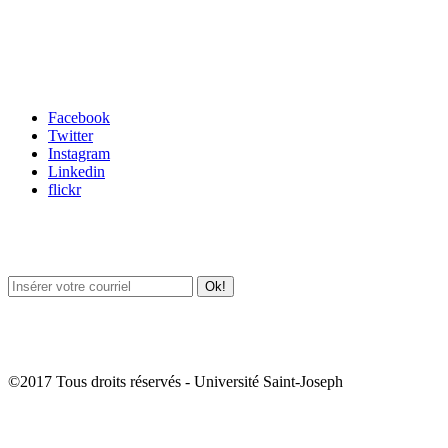
Carrefour des médias sociaux
Facebook
Twitter
Instagram
Linkedin
flickr
Newsletter / USJ Culture
Newsletter / USJ Nouvelles
©2017 Tous droits réservés - Université Saint-Joseph
Album Photos