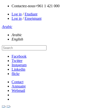
Contactez-nous
+961 1 421 000
Log in
/
Etudiant
Log in
/
Enseignant
Arabic
Arabic
English
Facebook
Twitter
Instagram
Linkedin
flickr
Contact
Annuaire
Webmail