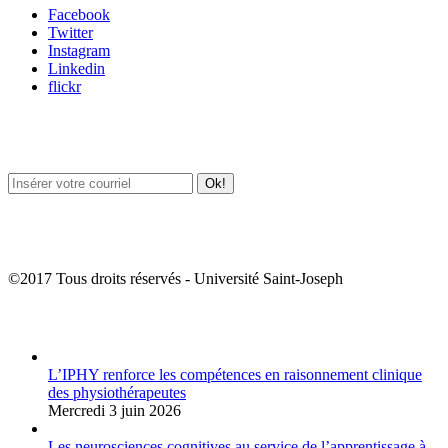
Facebook
Twitter
Instagram
Linkedin
flickr
Newsletter / USJ Culture
Newsletter / USJ Nouvelles
©2017 Tous droits réservés - Université Saint-Joseph
Album Photos
L’IPHY renforce les compétences en raisonnement clinique
des physiothérapeutes
Mercredi 3 juin 2026
Les neurosciences cognitives au service de l’apprentissage à