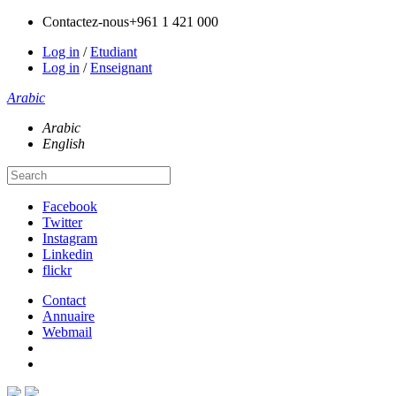
Contactez-nous
+961 1 421 000
Log in
/
Etudiant
Log in
/
Enseignant
Arabic
Arabic
English
Facebook
Twitter
Instagram
Linkedin
flickr
Contact
Annuaire
Webmail