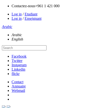
Contactez-nous
+961 1 421 000
Log in
/
Etudiant
Log in
/
Enseignant
Arabic
Arabic
English
Facebook
Twitter
Instagram
Linkedin
flickr
Contact
Annuaire
Webmail