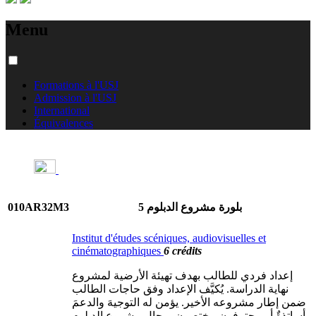
Menu
Formations à l'USJ
Admission à l'USJ
International
Équivalences
010AR32M3
بلورة مشروع الدبلوم 5
Institut d'études scéniques, audiovisuelles et
cinématographiques
6 crédits
إعداد فردي للطالب بهدف تهيئة الأرضية لمشروع
نهاية الدراسة. يُكيَّف الإعداد وفق حاجات الطالب
ضمن إطار مشروعه الأخير. يؤمن له التوجيهَ والدعمَ
أساتذةٌ أو محترفون مختصون بمجال مشروع الدبلوم