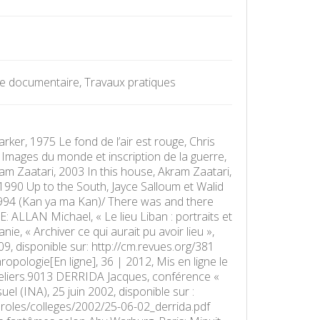
he documentaire, Travaux pratiques
er, 1975 Le fond de l’air est rouge, Chris
7 Images du monde et inscription de la guerre,
ram Zaatari, 2003 In this house, Akram Zaatari,
 1990 Up to the South, Jayce Salloum et Walid
1994 (Kan ya ma Kan)/ There was and there
: ALLAN Michael, « Le lieu Liban : portraits et
e, « Archiver ce qui aurait pu avoir lieu »,
9, disponible sur: http://cm.revues.org/381
ropologie[En ligne], 36 | 2012, Mis en ligne le
/ateliers.9013 DERRIDA Jacques, conférence «
suel (INA), 25 juin 2002, disponible sur :
paroles/colleges/2002/25-06-02_derrida.pdf