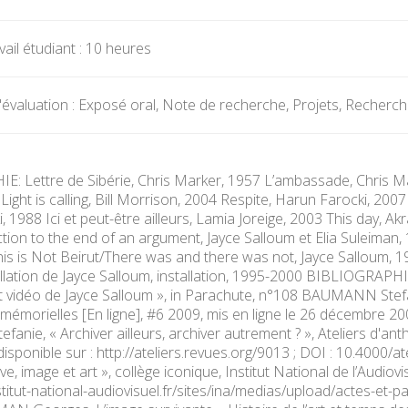
ail étudiant : 10 heures
évaluation : Exposé oral, Note de recherche, Projets, Recherc
 Lettre de Sibérie, Chris Marker, 1957 L’ambassade, Chris Mark
ight is calling, Bill Morrison, 2004 Respite, Harun Farocki, 200
 1988 Ici et peut-être ailleurs, Lamia Joreige, 2003 This day, Ak
tion to the end of an argument, Jayce Salloum et Elia Suleiman,
is is Not Beirut/There was and there was not, Jayce Salloum, 
allation de Jayce Salloum, installation, 1995-2000 BIBLIOGRAPHIE
rt vidéo de Jayce Salloum », in Parachute, n°108 BAUMANN Stefani
émorielles [En ligne], #6 2009, mis en ligne le 26 décembre 200
ie, « Archiver ailleurs, archiver autrement ? », Ateliers d'anth
disponible sur : http://ateliers.revues.org/9013 ; DOI : 10.4000
ve, image et art », collège iconique, Institut National de l’Audiovi
stitut-national-audiovisuel.fr/sites/ina/medias/upload/actes-et-