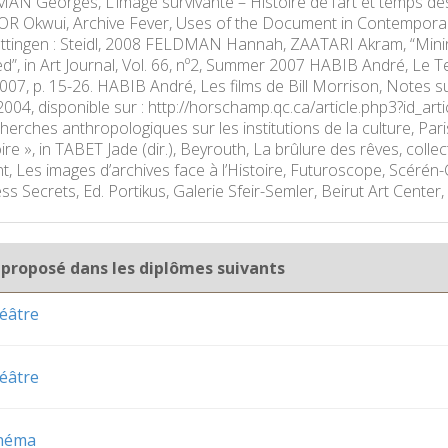
 Georges, L’image survivante – Histoire de l’art et temps des
Okwui, Archive Fever, Uses of the Document in Contemporary 
ttingen : Steidl, 2008 FELDMAN Hannah, ZAATARI Akram, “Mini
d”, in Art Journal, Vol. 66, nº2, Summer 2007 HABIB André, Le
 2007, p. 15-26. HABIB André, Les films de Bill Morrison, Notes su
2004, disponible sur : http://horschamp.qc.ca/article.php3?id_a
herches anthropologiques sur les institutions de la culture, Par
re », in TABET Jade (dir.), Beyrouth, La brûlure des rêves, col
, Les images d’archives face à l’Histoire, Futuroscope, Scér
ess Secrets, Ed. Portikus, Galerie Sfeir-Semler, Beirut Art Cent
 proposé dans les diplômes suivants
éâtre
éâtre
inéma