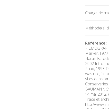
Charge de trav
Méthode(s) d'
Référence :
FILMOGRAPHIE:
Marker, 1977 L
Harun Farocki,
2002 Introduc
Raad, 1993 Th
was not, inst
sites dans l’a
Conserveries m
BAUMANN Stefan
14 mai 2012, 
Trace et archi
http://www.in