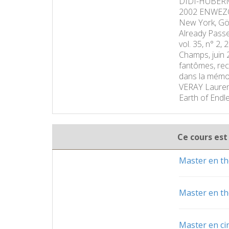
DIDI-HUBERMAN
2002 ENWEZOR 
New York, Gö
Already Passe
vol. 35, n° 2,
Champs, juin 
fantômes, rec
dans la mémoi
VERAY Laurent
Earth of Endl
Ce cours est
Master en th
Master en th
Master en c