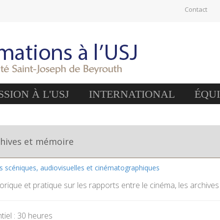
Contact
SION À L'USJ
INTERNATIONAL
ÉQU
chives et mémoire
es scéniques, audiovisuelles et cinématographiques
rique et pratique sur les rapports entre le cinéma, les archives
iel : 30 heures