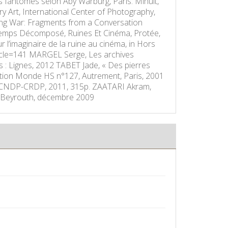
 fantômes selon Aby Warburg, Paris: Minuit,
Art, International Center of Photography,
ng War: Fragments from a Conversation
 Temps Décomposé, Ruines Et Cinéma, Protée,
r l’imaginaire de la ruine au cinéma, in Hors
rticle=141 MARGEL Serge, Les archives
is : Lignes, 2012 TABET Jade, « Des pierres
lection Monde HS n°127, Autrement, Paris, 2001
én-CNDP-CRDP, 2011, 315p. ZAATARI Akram,
er, Beyrouth, décembre 2009