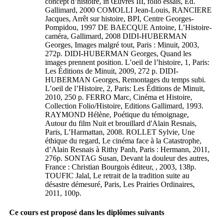
concept d’histoire, in Œuvres III, folio essais, Ed.
Gallimard, 2000 COMOLLI Jean-Louis, RANCIERE
Jacques, Arrêt sur histoire, BPI, Centre Georges-
Pompidou, 1997 DE BAECQUE Antoine, L’Histoire-
caméra, Gallimard, 2008 DIDI-HUBERMAN
Georges, Images malgré tout, Paris : Minuit, 2003,
272p. DIDI-HUBERMAN Georges, Quand les
images prennent position. L’oeil de l’histoire, 1, Paris:
Les Éditions de Minuit, 2009, 272 p. DIDI-
HUBERMAN Georges, Remontages du temps subi.
L’oeil de l’Histoire, 2, Paris: Les Éditions de Minuit,
2010, 250 p. FERRO Marc, Cinéma et Histoire,
Collection Folio/Histoire, Editions Gallimard, 1993.
RAYMOND Hélène, Poétique du témoignage,
Autour du film Nuit et brouillard d'Alain Resnais,
Paris, L’Harmattan, 2008. ROLLET Sylvie, Une
éthique du regard, Le cinéma face à la Catastrophe,
d’Alain Resnais à Rithy Panh, Paris : Hermann, 2011,
276p. SONTAG Susan, Devant la douleur des autres,
France : Christian Bourgois éditeur, , 2003, 138p.
TOUFIC Jalal, Le retrait de la tradition suite au
désastre démesuré, Paris, Les Prairies Ordinaires,
2011, 100p.
Ce cours est proposé dans les diplômes suivants