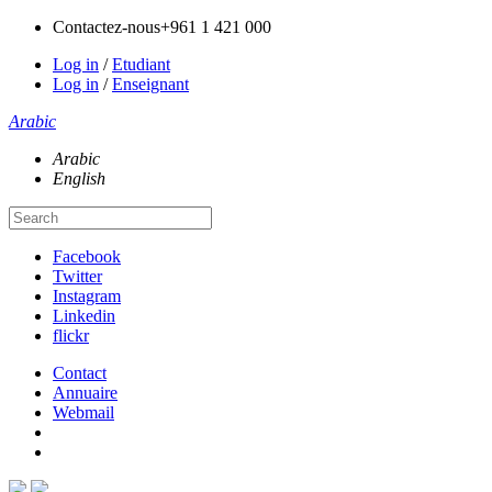
Contactez-nous
+961 1 421 000
Log in
/
Etudiant
Log in
/
Enseignant
Arabic
Arabic
English
Facebook
Twitter
Instagram
Linkedin
flickr
Contact
Annuaire
Webmail