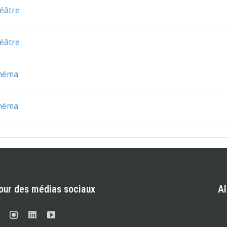
éâtre
éâtre
inéma
inéma
our des médias sociaux
A