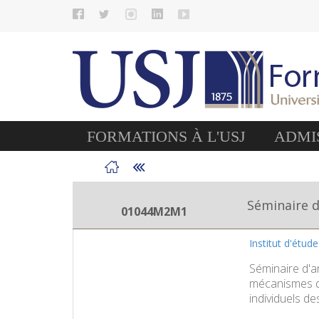
FORMATIONS À L'USJ
ADMIS
Séminaire d
01044M2M1
Institut d'étud
Séminaire d'an
mécanismes de 
individuels de