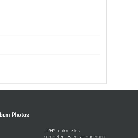
lbum Photos
L’IPHY renforce les
compétences en raisonnement