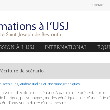
Contact
SION À L'USJ
INTERNATIONAL
ÉQU
'écriture de scénario
es scéniques, audiovisuelles et cinématographiques
alyse et d'écriture de scénario. A partir d'une présentation des 
l'intrigue, personnages, modes génériques...), et d'une série d'e
s étudiants sur la durée d'un semestre.