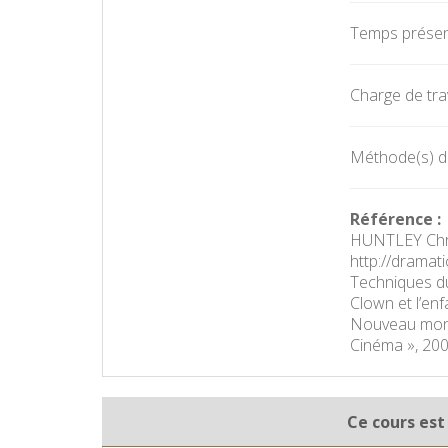
Temps présent
Charge de trav
Méthode(s) d'é
Référence :
HUNTLEY Chris
http://dramat
Techniques du
Clown et l’enf
Nouveau monde
Cinéma », 200
Ce cours est