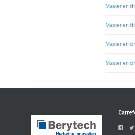
Master en th
Master en th
Master en c
Master en c
Carref