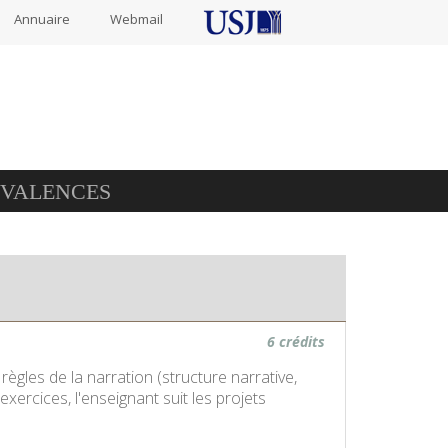
Annuaire
Webmail
IVALENCES
6 crédits
règles de la narration (structure narrative,
xercices, l'enseignant suit les projets