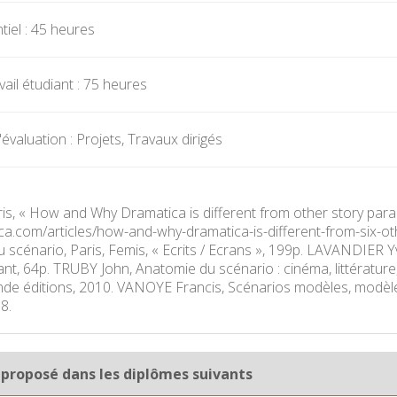
iel : 45 heures
ail étudiant : 75 heures
valuation : Projets, Travaux dirigés
, « How and Why Dramatica is different from other story paradi
ica.com/articles/how-and-why-dramatica-is-different-from-six-o
 scénario, Paris, Femis, « Ecrits / Ecrans », 199p. LAVANDIER Yv
ant, 64p. TRUBY John, Anatomie du scénario : cinéma, littérature, s
 éditions, 2010. VANOYE Francis, Scénarios modèles, modèles 
8.
 proposé dans les diplômes suivants