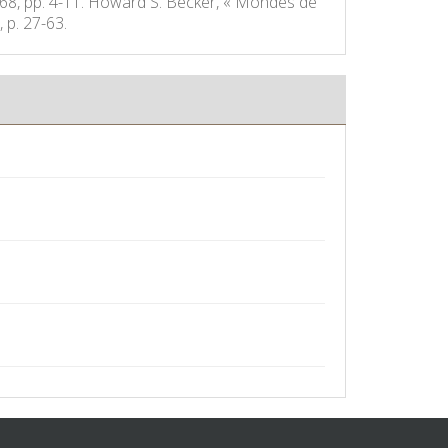
°168, pp. 4-11. Howard S. Becker, « Mondes de
, p. 27-63.