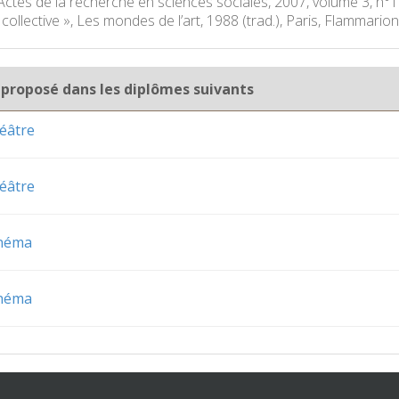
 Actes de la recherche en sciences sociales, 2007, volume 3, n
té collective », Les mondes de l’art, 1988 (trad.), Paris, Flammarion
 proposé dans les diplômes suivants
éâtre
éâtre
inéma
inéma