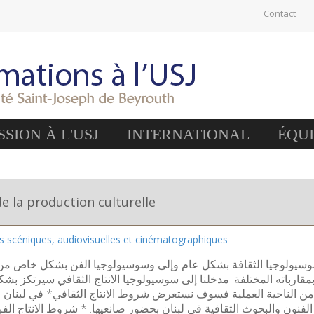
Contact
SION À L'USJ
INTERNATIONAL
ÉQU
de la production culturelle
es scéniques, audiovisuelles et cinématographiques
 سوسيولوجيا الثقافة بشكل عام وإلى وسوسيولوجيا الفن بشكل خاص من
بمقارباته المختلفة. مدخلنا إلى سوسيولوجيا الانتاج الثقافي سيرتكز 
 أما من الناحية العملية فسوف نستعرض شروط الانتاج الثقافي* في لبن
الفنون والبحوث الثقافية في لبنان بحضور صانعيها. * شروط الانتاج ا