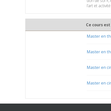
don de soi »,
l’art et activi
Ce cours est
Master en th
Master en th
Master en c
Master en c