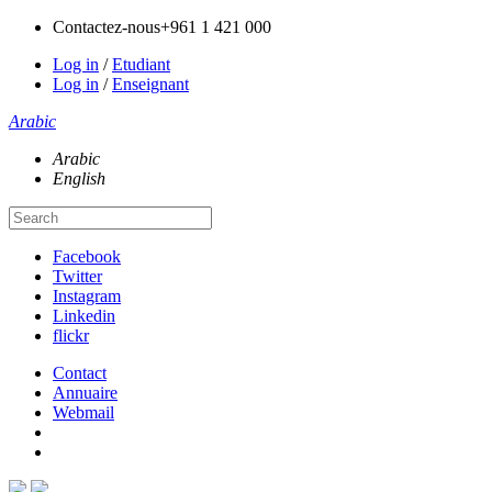
Contactez-nous
+961 1 421 000
Log in
/
Etudiant
Log in
/
Enseignant
Arabic
Arabic
English
Facebook
Twitter
Instagram
Linkedin
flickr
Contact
Annuaire
Webmail