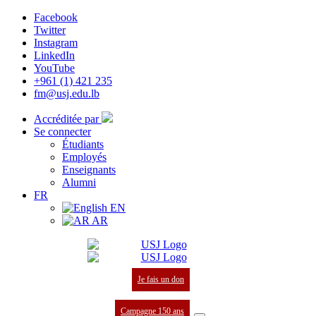
Facebook
Twitter
Instagram
LinkedIn
YouTube
+961 (1) 421 235
fm@usj.edu.lb
Accréditée par
Se connecter
Étudiants
Employés
Enseignants
Alumni
FR
EN
AR
Je fais un don
Campagne 150 ans