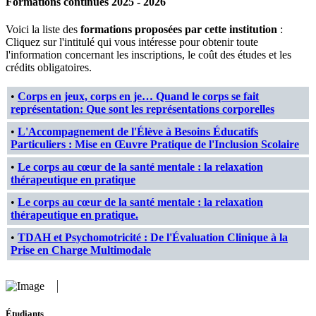
Formations continues 2025 - 2026
Voici la liste des
formations proposées par cette institution
:
Cliquez sur l'intitulé qui vous intéresse pour obtenir toute
l'information concernant les inscriptions, le coût des études et les
crédits obligatoires.
•
Corps en jeux, corps en je… Quand le corps se fait
représentation: Que sont les représentations corporelles
•
L'Accompagnement de l'Élève à Besoins Éducatifs
Particuliers : Mise en Œuvre Pratique de l'Inclusion Scolaire
•
Le corps au cœur de la santé mentale : la relaxation
thérapeutique en pratique
•
Le corps au cœur de la santé mentale : la relaxation
thérapeutique en pratique.
•
TDAH et Psychomotricité : De l'Évaluation Clinique à la
Prise en Charge Multimodale
Étudiants