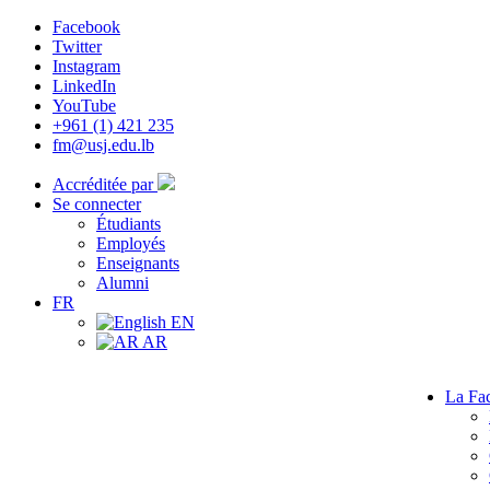
Facebook
Twitter
Instagram
LinkedIn
YouTube
+961 (1) 421 235
fm@usj.edu.lb
Accréditée par
Se connecter
Étudiants
Employés
Enseignants
Alumni
FR
EN
AR
La Fac