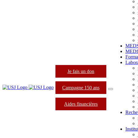
MED
MEDfo
Forma
Labora
Je fais un don
Campagne 150 ans
Aides financières
Reche
Instit