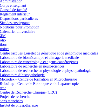
Administration
Corps enseignant
Conseil de faculté
Règlement intérieur
Dispositions particulières
Site des enseignants
Notations pour Promotion
Calendrier universitaire
SIM
lio
tions
toires
Centre Jacques Loiselet de génétique et de génomique médicales
Laboratoire de biomécanique et d'imagerie médicale
Laboratoire de cancérologie et agents cancérogènes
Laboratoire de recherche en neurosciences
Laboratoire de recherche en physiologie et physiopathologie
Laboratoire d’histopathologie
Microdex – Centre de formation en Microchirurgie
RoboLap - Centre de Robotique et de Laparoscopie
rche
Centre de Recherche Clinique (CRC)
Projets de recherche
utions rattachées
Institut de physiothérapie