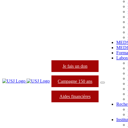
MED
MEDfo
Forma
Labora
Je fais un don
Campagne 150 ans
Aides financières
Reche
Instit