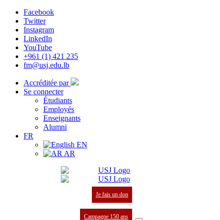
Facebook
Twitter
Instagram
LinkedIn
YouTube
+961 (1) 421 235
fm@usj.edu.lb
Accréditée par
Se connecter
Étudiants
Employés
Enseignants
Alumni
FR
EN
AR
Je fais un don
Campagne 150 ans