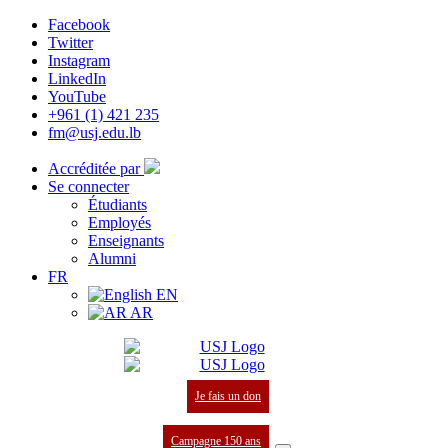
Facebook
Twitter
Instagram
LinkedIn
YouTube
+961 (1) 421 235
fm@usj.edu.lb
Accréditée par
Se connecter
Étudiants
Employés
Enseignants
Alumni
FR
EN
AR
Je fais un don
Campagne 150 ans