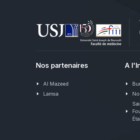
Nos partenaires
A l'I
Al Mazeed
Bur
Lamsa
Nor
Sai
Fou
Éta