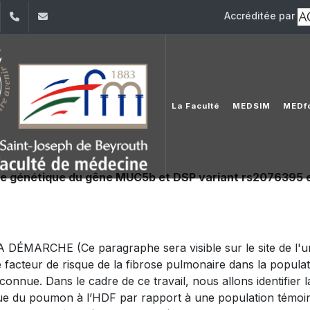
Accréditée par
dIn
YouTube
+961 (1) 421 235
fm@usj.edu.lb
La Faculté
MEDSIM
MEDfo
ge génétique du gêne MUC5b et DSP variant rs2076395 et
RCHE (Ce paragraphe sera visible sur le site de l'unive
acteur de risque de la fibrose pulmonaire dans la populat
nconnue. Dans le cadre de ce travail, nous allons identifier
hique du poumon à l’HDF par rapport à une population témoin