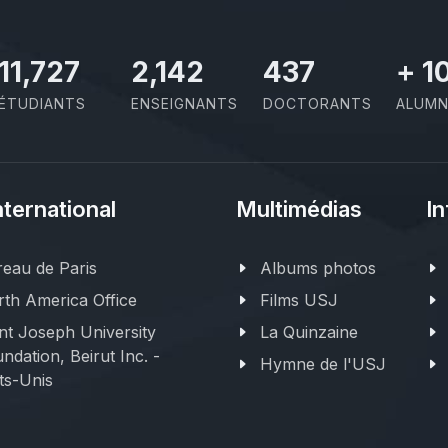
11,727
2,142
437
+
1
ÉTUDIANTS
ENSEIGNANTS
DOCTORANTS
ALUMN
nternational
Multimédias
In
eau de Paris
Albums photos
th America Office
Films USJ
nt Joseph University
La Quinzaine
ndation, Beirut Inc. -
Hymne de l'USJ
ts-Unis