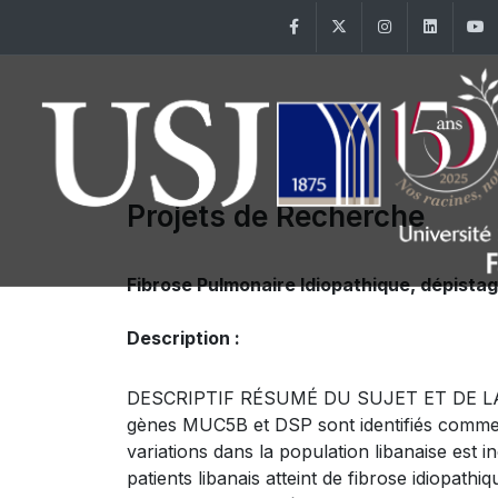
Facebook
Twitter
Instagram
Linke
Projets de Recherche
Fibrose Pulmonaire Idiopathique, dépista
Description :
DESCRIPTIF RÉSUMÉ DU SUJET ET DE LA DÉMA
gènes MUC5B et DSP sont identifiés comme f
variations dans la population libanaise est i
patients libanais atteint de fibrose idiopat