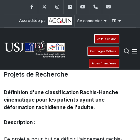
Facebook
Twitter
Instagram
LinkedIn
YouTube
+961 (1) 421 235
fm@usj.edu
Accréditée par
Se connecter
FR
Je fais un don
Campagne 150 ans
Aides financières
Projets de Recherche
Définition d'une classification Rachis-Hanche
cinématique pour les patients ayant une
déformation rachidienne de l'adulte.
Description :
Ce projet a pour but de définir l'aignement rachis-