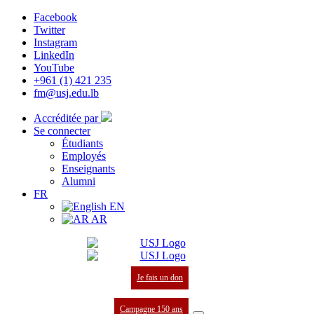
Facebook
Twitter
Instagram
LinkedIn
YouTube
+961 (1) 421 235
fm@usj.edu.lb
Accréditée par
Se connecter
Étudiants
Employés
Enseignants
Alumni
FR
EN
AR
Je fais un don
Campagne 150 ans